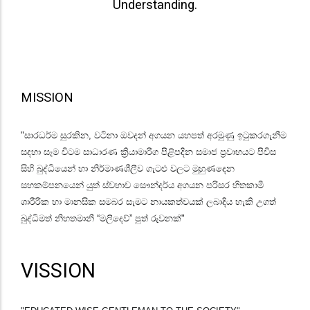
Understanding.
MISSION
"සාරධර්ම සුරකින, වටිනා ඔවදන් අගයන යහපත් අරමුණු ඉටුකරගැනීම
සදහා සෑම විටම සාධාරණ ක්‍රියාමාරිග පිළිපදින සමාජ ප්‍රවාහයට පිවිස
සිහි බුද්ධියෙන් හා නිර්මාණශීලීව ගැටළු වලට මුහුණදෙන
සහකම්පනයෙන් යුත් ස්වභාව සෞන්දර්ය අගයන පරිසර හිතකාමී
ශාරීරික හා මානසික සමබර සැමට නායකත්වයක් ලබාදිය හැකි උගත්
බුද්ධිමත් නිහතමානී “මලිදෙව්” පුත් රුවනක්"
VISSION