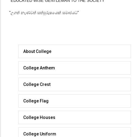
"EDUCATED WISE GENTLEMAN TO THE SOCIETY"
"උගත් නැණවත් සත්පුරුෂයෙක් සමාජයට"
About
About College
College
College Anthem
College Crest
College Flag
College Houses
College Uniform